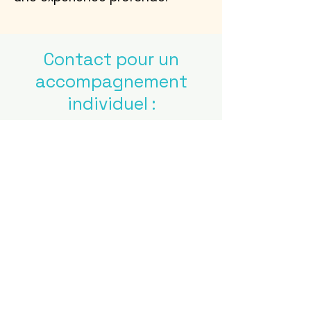
Contact pour un
accompagnement
individuel :
Séance d’accompagnement
par Zoom ou en présentiel
Tarif : 90 euros pour une
séance d’1:30 à 2:00.
Vous pouvez me faire une
demande pour un
accompagnement individuel,
par mail, en me laissant votre
numéro de téléphone.
Je reviendrai vers vous par mail
pour vous proposer un premier